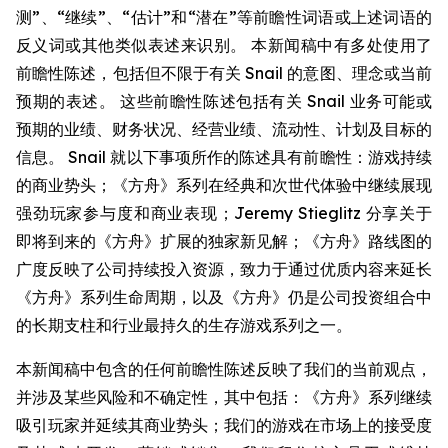
测”、“继续”、“估计”和“潜在”等前瞻性词语或上述词语的
反义词或其他类似表述来识别。 本新闻稿中有多处使用了
前瞻性陈述，包括但不限于有关 Snail 的意图、理念或当前
预期的表述。 这些前瞻性陈述包括有关 Snail 业务可能或
预期的业绩、财务状况、经营业绩、流动性、计划及目标的
信息。 Snail 就以下事项所作的陈述具有前瞻性：游戏持续
的商业势头；《方舟》系列在经典和次世代体验中继续展现
强劲玩家参与度和商业表现；Jeremy Stieglitz 分享关于
即将到来的《方舟》扩展的独家新见解；《方舟》路线图的
广度反映了公司持续投入资源，致力于通过优质内容来延长
《方舟》系列生命周期，以及《方舟》仍是公司投资组合中
的长期支柱和行业最持久的生存游戏系列之一。
本新闻稿中包含的任何前瞻性陈述反映了我们的当前观点，
并涉及某些风险和不确定性，其中包括：《方舟》系列继续
吸引玩家并延续其商业势头；我们的游戏在市场上的接受度