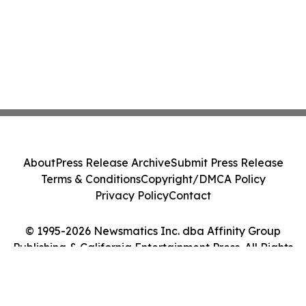
About
Press Release Archive
Submit Press Release
Terms & Conditions
Copyright/DMCA Policy
Privacy Policy
Contact
© 1995-2026 Newsmatics Inc. dba Affinity Group
Publishing & California Entertainment Press. All Rights
Reserved.
Cookie Settings / Your Privacy Choices