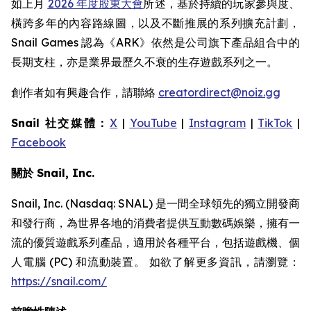
如上月
2026 年度股東大會
所述，基於持續的玩家參與度、
橫跨多年的內容路線圖，以及不斷推展的系列擴充計劃，
Snail Games 認為《ARK》依然是公司旗下產品組合中的
長期支柱，亦是業界最歷久不衰的生存遊戲系列之一。
創作者如有興趣合作，請聯絡
creatordirect@noiz.gg
Snail 社交媒體：
X
|
YouTube
|
Instagram
|
TikTok
|
Facebook
關於 Snail, Inc.
Snail, Inc. (Nasdaq: SNAL) 是一間全球領先的獨立開發商
和發行商，為世界各地的消費者提供互動數碼娛樂，擁有一
流的優質遊戲系列產品，適用於各種平台，包括遊戲機、個
人電腦 (PC) 和流動裝置。 如欲了解更多資訊，請瀏覽：
https://snail.com/