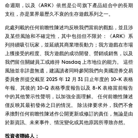
命週期，以及《ARK》依然是公司旗下產品組合中的長期
支柱，亦是業界最歷久不衰的生存遊戲系列之一。
此處列載的任何前瞻性陳述均反映我們當前的觀點，並且涉
及某些風險和不確定性，其中包括但不限於：《ARK》系
列持續吸引玩家，並延續其商業增長動力；我方遊戲在市場
上獲接受的程度、我方遊戲的成功開發、營銷或銷售，以及
我們留住關鍵員工或維持 Nasdaq 上市地位的能力。 這些
風險並非詳盡無遺，建議讀者同時參閱我們向美國證券交易
委員會所提交截至 2025 年 12 月 31 日止年度的 10-K 表格
年報、其後的 10-Q 表格季度報告以及 8-K 表格當前報告
中的其他警示性聲明，以加強全面理解。 任何前瞻性陳述
僅反映其最初發佈之日的情況。 除法律要求外，我們不會
承擔對任何前瞻性陳述作公開更新或修訂的責任，無論是由
於新資訊、未來事件、情況變化或其他原因所導致亦然。
投資者聯絡人：