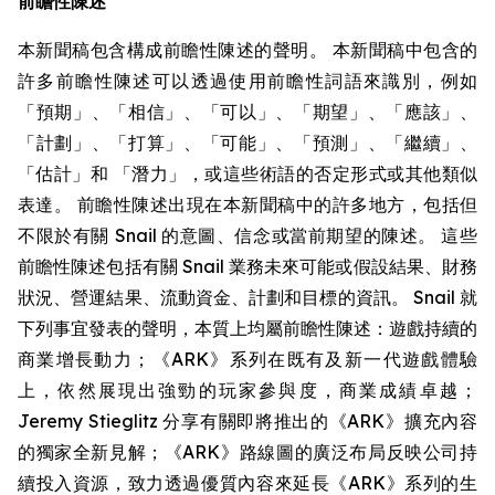
前瞻性陳述
本新聞稿包含構成前瞻性陳述的聲明。 本新聞稿中包含的
許多前瞻性陳述可以透過使用前瞻性詞語來識別，例如
「預期」、「相信」、「可以」、「期望」、「應該」、
「計劃」、「打算」、「可能」、「預測」、「繼續」、
「估計」和 「潛力」，或這些術語的否定形式或其他類似
表達。 前瞻性陳述出現在本新聞稿中的許多地方，包括但
不限於有關 Snail 的意圖、信念或當前期望的陳述。 這些
前瞻性陳述包括有關 Snail 業務未來可能或假設結果、財務
狀況、營運結果、流動資金、計劃和目標的資訊。 Snail 就
下列事宜發表的聲明，本質上均屬前瞻性陳述：遊戲持續的
商業增長動力；《ARK》系列在既有及新一代遊戲體驗
上，依然展現出強勁的玩家參與度，商業成績卓越；
Jeremy Stieglitz 分享有關即將推出的《ARK》擴充內容
的獨家全新見解；《ARK》路線圖的廣泛布局反映公司持
續投入資源，致力透過優質內容來延長《ARK》系列的生