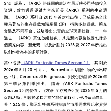
Snail 認為，《ARK》路線圖的廣泛布局反映公司持續投入
資源，致力透過優質內容來延長《ARK》系列的生命週
期。 《ARK》系列自 2015 年首次推出後，已成長為全球
極為著名的生存遊戲知識產權 (IP)，橫跨多款遊戲、擴充
套裝及不同平台，並培養出忠實的全球玩家社群。 十一年
過去，《ARK》毫無放緩跡象，其最新內容路線圖包括多
個擴充內容、新元素，以及計劃於 2026 及 2027 年所推出
以創作者為本的多項計劃。
當中包括
《ARK Fantastic Tames Season 1》
，其剛於
2026 年 5 月 20 日面世。 Burrowback 馴服生物於推出時
已上線，Cerberax 和 Enigmasaur 則分別預計於 2026 年
第三季及第四季推出。 隨著
《ARK Fantastic Tames
Season 1》
的發佈，
《方舟: 生存飛升》
於 2026 年 5 月的
促銷活動，相較於緊接之前的非促銷時期，平均每日銷量上
升了 23.5 倍，顯示出整個系列持續的市場需求與玩家參與