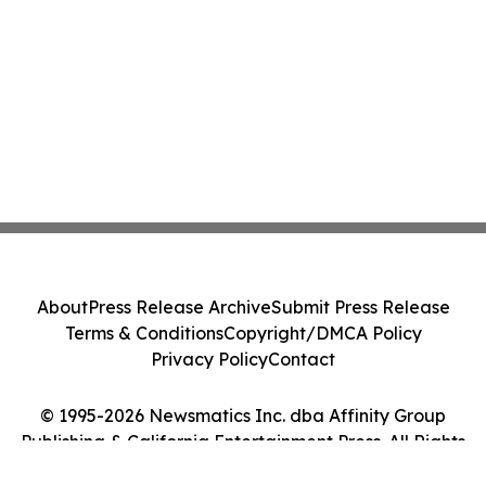
About
Press Release Archive
Submit Press Release
Terms & Conditions
Copyright/DMCA Policy
Privacy Policy
Contact
© 1995-2026 Newsmatics Inc. dba Affinity Group
Publishing & California Entertainment Press. All Rights
Reserved.