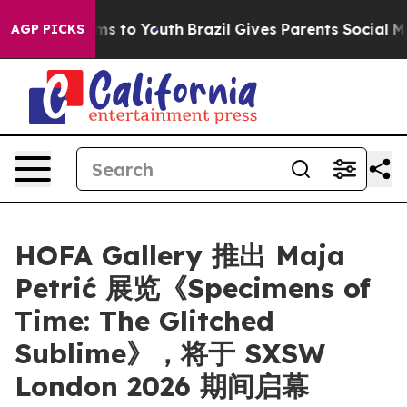
 Abate Harms to Youth
Brazil Gives Parents Social Medi
AGP PICKS
HOFA Gallery 推出 Maja
Petrić 展览《Specimens of
Time: The Glitched
Sublime》，将于 SXSW
London 2026 期间启幕